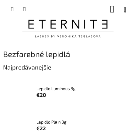
Prejsť
NÁKUP
na
obsah
KOŠÍK
Bezfarebné lepidlá
Najpredávanejšie
Lepidlo Luminous 3g
€20
Lepidlo Plain 3g
€22