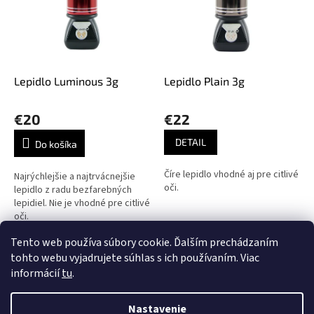
i
s
p
r
o
d
Lepidlo Luminous 3g
Lepidlo Plain 3g
u
k
€20
€22
t
o
DETAIL
Do košíka
v
Číre lepidlo vhodné aj pre citlivé
Najrýchlejšie a najtrvácnejšie
oči.
lepidlo z radu bezfarebných
lepidiel. Nie je vhodné pre citlivé
oči.
Tento web používa súbory cookie. Ďalším prechádzaním
2
položiek celkom
O
tohto webu vyjadrujete súhlas s ich používaním. Viac
v
informácií
tu
.
l
Z
á
á
Nastavenie
d
Vytvoril Shoptet