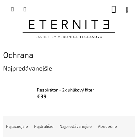
Prejsť
NÁKUP
na
obsah
KOŠÍK
Ochrana
Najpredávanejšie
Respirátor + 2x uhlíkový filter
€39
R
a
Najlacnejšie
Najdrahšie
Najpredávanejšie
Abecedne
d