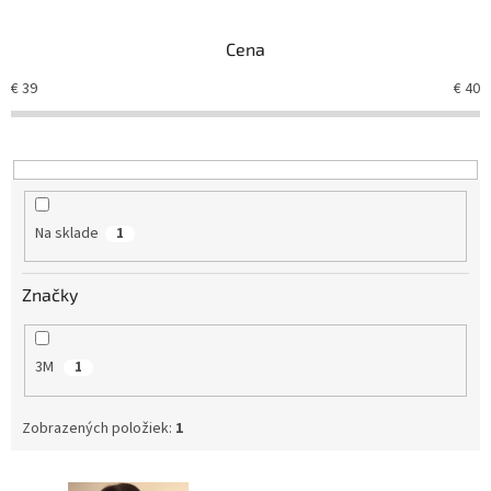
e
n
Cena
i
e
€
39
€
40
p
r
o
d
u
k
Na sklade
1
t
o
v
Značky
3M
1
Zobrazených položiek:
1
V