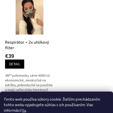
ý
p
i
s
p
r
o
d
Respirátor + 2x uhlíkový
u
filter
k
€39
t
o
DETAIL
v
3M™ polomasky série 6000 sú
ekonomické, nenáročné na
údržbu, jednoduché na použitie
a majú veľmi nízku hmotnosť.
Tento web používa súbory cookie. Ďalším prechádzaním
1
položiek celkom
O
tohto webu vyjadrujete súhlas s ich používaním. Viac
v
informácií
tu
.