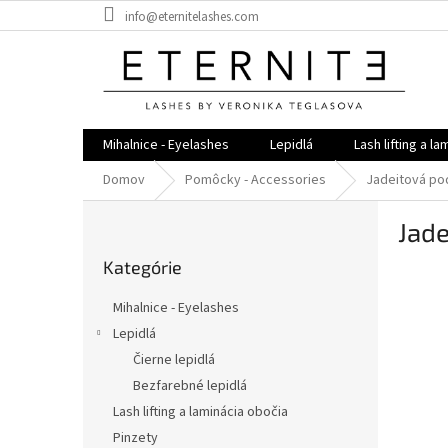
Prejsť
info@eternitelashes.com
na
obsah
Mihalnice - Eyelashes
Lepidlá
Lash lifting a l
Domov
Pomôcky - Accessories
Jadeitová pod
B
Jade
o
Preskočiť
č
Kategórie
kategórie
n
ý
Mihalnice - Eyelashes
p
Lepidlá
a
Čierne lepidlá
n
e
Bezfarebné lepidlá
l
Lash lifting a laminácia obočia
Pinzety