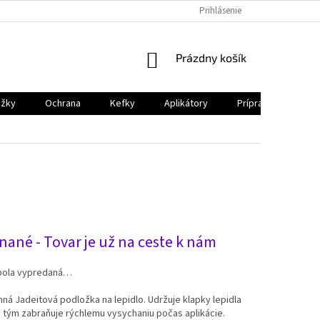
Prihlásenie
NÁKUPNÝ
Prázdny košík
KOŠÍK
ožky
Ochrana
Kefky
Aplikátory
Príprava mihalníc p
ová
nané - Tovar je už na ceste k nám
bola vypredaná…
ná Jadeitová podložka na lepidlo. Udržuje klapky lepidla
 tým zabraňuje rýchlemu vysychaniu počas aplikácie.