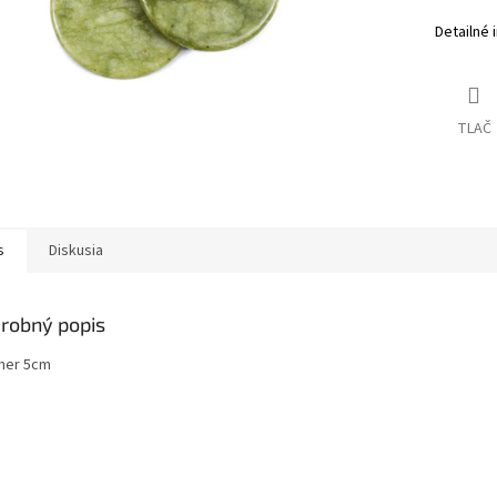
Detailné 
TLAČ
s
Diskusia
robný popis
mer 5cm