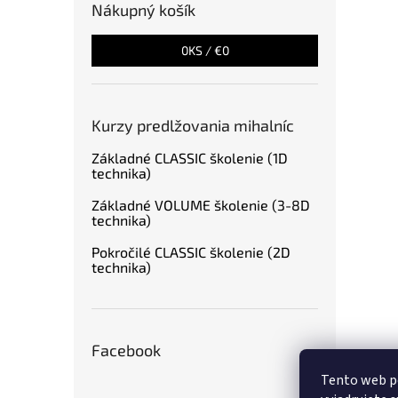
Nákupný košík
0
KS /
€0
Kurzy predlžovania mihalníc
Základné CLASSIC školenie (1D
technika)
Základné VOLUME školenie (3-8D
technika)
Pokročilé CLASSIC školenie (2D
technika)
Facebook
Tento web p