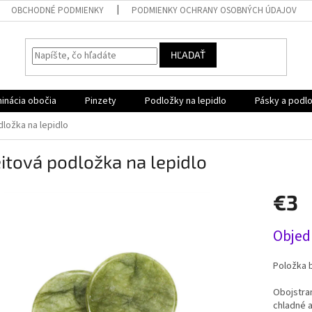
OBCHODNÉ PODMIENKY
PODMIENKY OCHRANY OSOBNÝCH ÚDAJOV
HĽADAŤ
aminácia obočia
Pinzety
Podložky na lepidlo
Pásky a podl
ložka na lepidlo
itová podložka na lepidlo
€3
Jednotk
Objed
cena:
Položka 
Obojstran
chladné a